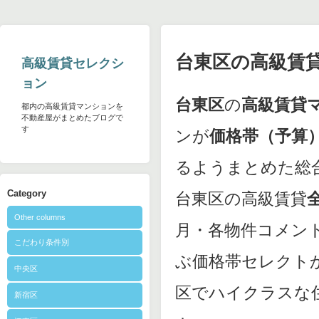
台東区の高級賃
高級賃貸セレクシ
ョン
台東区
の
高級賃貸
都内の高級賃貸マンションを
不動産屋がまとめたブログで
す
ンが
価格帯（予算
るようまとめた総
Category
台東区の高級賃貸
全
Other columns
月・各物件コメン
こだわり条件別
ぶ価格帯セレクト
中央区
区でハイクラスな
新宿区