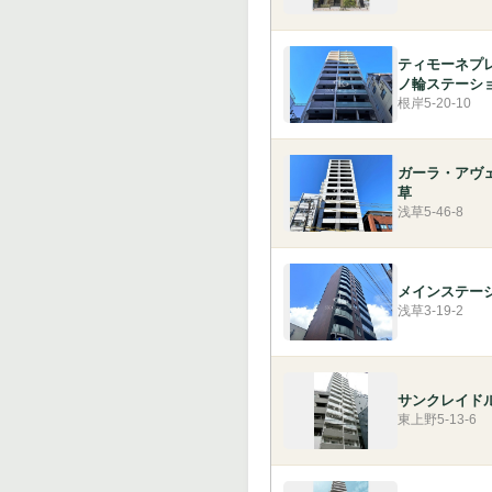
ティモーネプ
ノ輪ステーシ
根岸5-20-10
ガーラ・アヴ
草
浅草5-46-8
メインステー
浅草3-19-2
サンクレイド
東上野5-13-6