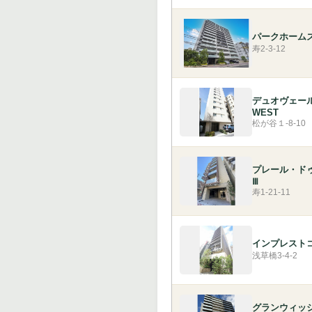
パークホーム
寿2-3-12
デュオヴェー
WEST
松が谷１-8-10
プレール・ド
Ⅲ
寿1-21-11
インプレスト
浅草橋3-4-2
グランウィッ