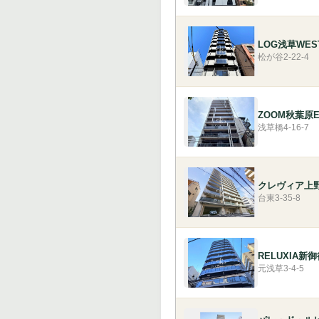
LOG浅草WES
松が谷2-22-4
ZOOM秋葉原E
浅草橋4-16-7
クレヴィア上
台東3-35-8
RELUXIA新
元浅草3-4-5