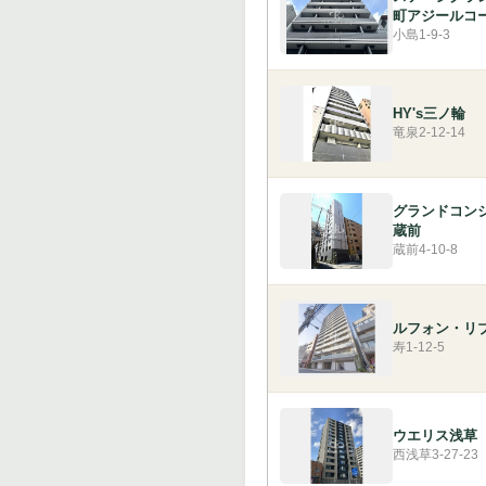
町アジールコ
小島1-9-3
HY's三ノ輪
竜泉2-12-14
グランドコン
蔵前
蔵前4-10-8
ルフォン・リ
寿1-12-5
ウエリス浅草
西浅草3-27-23