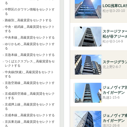
る
LOG浅草CLAS
中野区のタワマン情報をセレクトす
松が谷3-20-10
る
路線別＿高級賃貸をセレクトする
中央・総武線＿高級賃貸をセレクト
する
ステージファ
松が谷アジー
中央本線＿高級賃貸をセレクトする
松が谷3-14-9
ゆりかもめ＿高級賃貸をセレクトす
る
京急本線＿高級賃貸をセレクトする
つくばエクスプレス＿高級賃貸をセ
ステージグラ
レクトする
北上野2-6-7
中央線(快速)＿高級賃貸をセレクト
する
京急空港線＿高級賃貸をセレクトす
る
ジェノヴィア
カイガーデン
京成成田空港線＿高級賃貸をセレク
鳥越1-15-6
トする
京成押上線＿高級賃貸をセレクトす
る
京成本線＿高級賃貸をセレクトする
ジェノヴィア
カイガーデン
京浜東北線＿高級賃貸をセレクトす
清川2-26-8
る