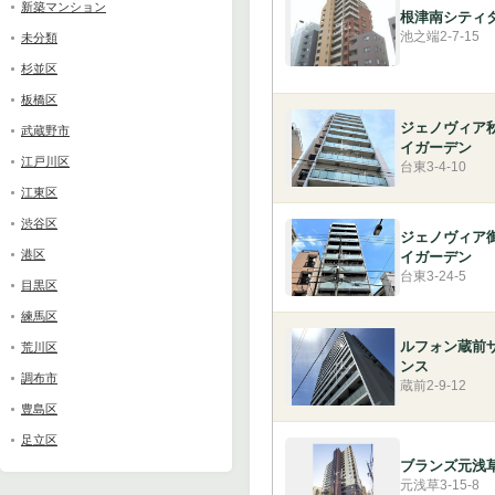
新築マンション
根津南シティ
池之端2-7-15
未分類
杉並区
板橋区
ジェノヴィア
武蔵野市
イガーデン
江戸川区
台東3-4-10
江東区
渋谷区
ジェノヴィア
港区
イガーデン
台東3-24-5
目黒区
練馬区
ルフォン蔵前
荒川区
ンス
調布市
蔵前2-9-12
豊島区
足立区
ブランズ元浅
元浅草3-15-8