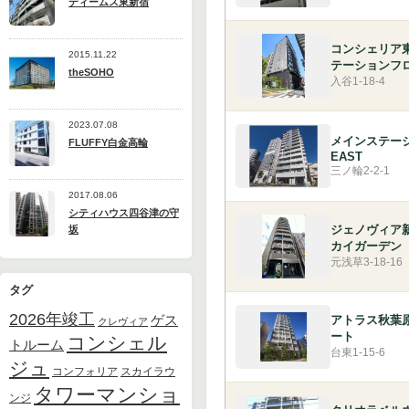
ディームス東新宿
コンシェリア
2015.11.22
テーションフ
theSOHO
入谷1-18-4
2023.07.08
メインステー
FLUFFY白金高輪
EAST
三ノ輪2-2-1
2017.08.06
シティハウス四谷津の守
ジェノヴィア
坂
カイガーデン
元浅草3-18-16
タグ
2026年竣工
ゲス
アトラス秋葉
クレヴィア
ート
コンシェル
トルーム
台東1-15-6
ジュ
スカイラウ
コンフォリア
タワーマンショ
ンジ