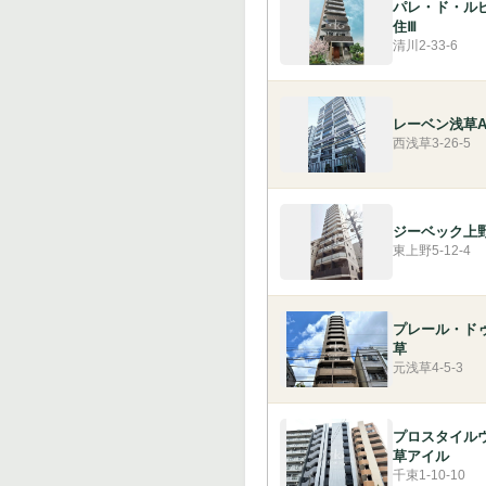
パレ・ド・ル
住Ⅲ
清川2-33-6
レーベン浅草AY
西浅草3-26-5
ジーベック上
東上野5-12-4
プレール・ド
草
元浅草4-5-3
プロスタイル
草アイル
千束1-10-10