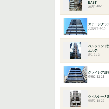
EAST
清川1-10-10
ステージグラ
元浅草2-9-10
ベルジェンド
エルテ
寿1-21-3
クレイシア浅
柳橋1-12-11
ウィルレーナ
根岸2-18-22