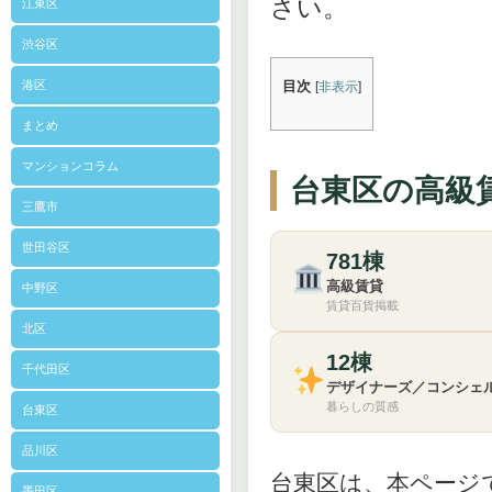
さい。
江東区
渋谷区
目次
港区
[
非表示
]
まとめ
マンションコラム
台東区の高級
三鷹市
世田谷区
781棟
高級賃貸
中野区
賃貸百貨掲載
北区
12棟
千代田区
デザイナーズ／コンシェ
暮らしの質感
台東区
品川区
台東区は、本ページ
墨田区