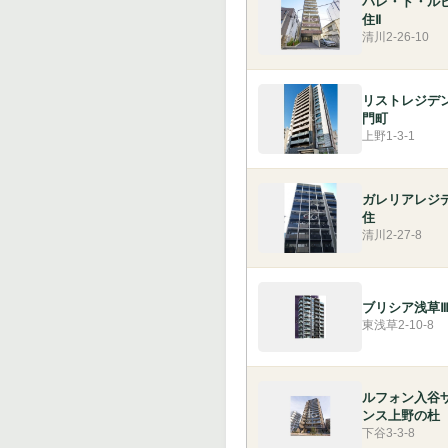
パレ・ド・ル
住Ⅱ
清川2-26-10
リストレジデ
門町
上野1-3-1
ガレリアレジ
住
清川2-27-8
ブリシア浅草
東浅草2-10-8
ルフォン入谷
ンス上野の杜
下谷3-3-8