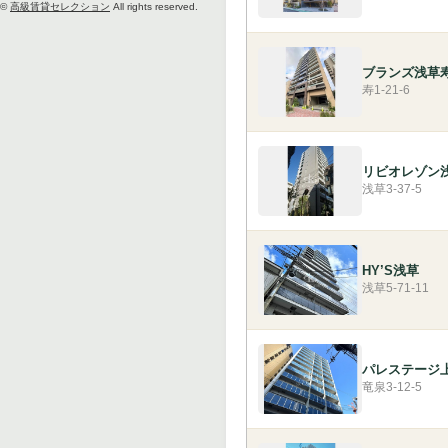
©
高級賃貸セレクション
All rights reserved.
ブランズ浅草
寿1-21-6
リビオレゾン
浅草3-37-5
HY’S浅草
浅草5-71-11
パレステージ
竜泉3-12-5