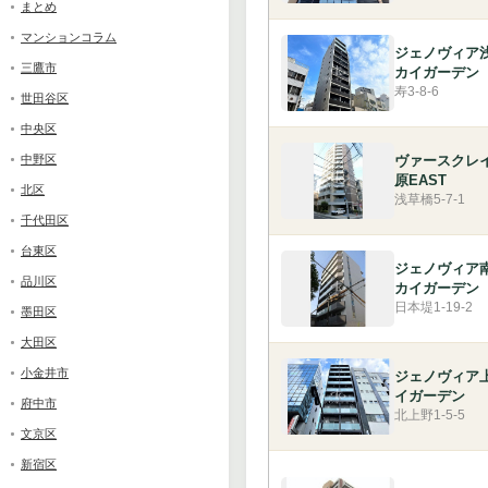
まとめ
マンションコラム
ジェノヴィア
三鷹市
カイガーデン
寿3-8-6
世田谷区
中央区
中野区
ヴァースクレ
原EAST
北区
浅草橋5-7-1
千代田区
台東区
ジェノヴィア
品川区
カイガーデン
日本堤1-19-2
墨田区
大田区
小金井市
ジェノヴィア
イガーデン
府中市
北上野1-5-5
文京区
新宿区