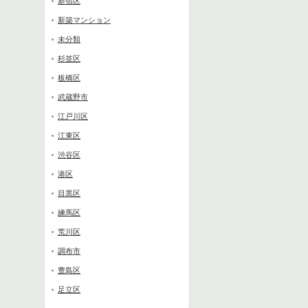
新宿区
新築マンション
未分類
杉並区
板橋区
武蔵野市
江戸川区
江東区
渋谷区
港区
目黒区
練馬区
荒川区
調布市
豊島区
足立区