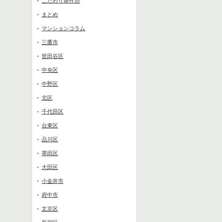
こだわり条件別
まとめ
マンションコラム
三鷹市
世田谷区
中央区
中野区
北区
千代田区
台東区
品川区
墨田区
大田区
小金井市
府中市
文京区