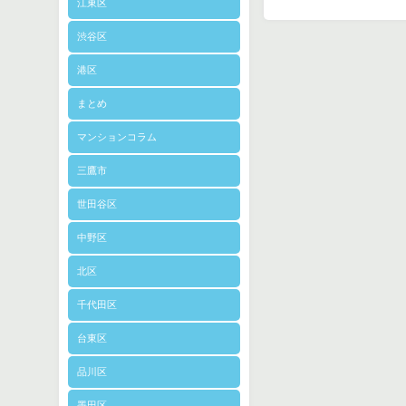
江東区
渋谷区
港区
まとめ
マンションコラム
三鷹市
世田谷区
中野区
北区
千代田区
台東区
品川区
墨田区