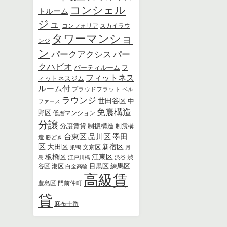
コンシェル
トルーム
ジュ
スカイラウ
コンフォリア
タワーマンショ
ンジ
ン
パー
パークアクシス
クハビオ
パーティルーム
フ
フィットネス
ィットネスジム
ルーム付
プラウドフラット
ベル
ラウンジ
世田谷区
中
ファース
免震構造
野区
低層マンション
分譲
分譲賃貸
制振構造
制震構
品川区
墨田
台東区
造
勝どき
区
新宿区
大田区
文京区
巣鴨
月
板橋区
江東区
島
江戸川橋
渋谷
渋
練馬区
港区
目黒区
谷区
白金高輪
高級賃
豊島区
門前仲町
貸
麻布十番