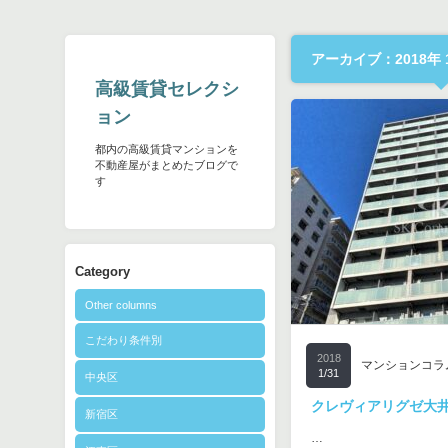
アーカイブ：2018年 
高級賃貸セレクシ
ョン
都内の高級賃貸マンションを
不動産屋がまとめたブログで
す
Category
Other columns
こだわり条件別
2018
マンションコラ
1/31
中央区
クレヴィアリグゼ大
新宿区
…