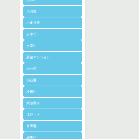
大田区
小金井市
府中市
文京区
新築マンション
未分類
杉並区
板橋区
武蔵野市
江戸川区
目黒区
練馬区