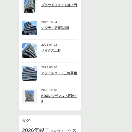
プラウドフラット虎ノ門
2015.10.24
レジディア南品川Ⅱ
2023.07.22
メイクス上野
2023.05.30
アジールコート三軒茶屋
2020.12.18
KDXレジデンス上石神井
Ⅱ
タグ
2026年竣工
ゲス
クレヴィア