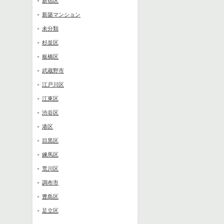
新宿区
新築マンション
未分類
杉並区
板橋区
武蔵野市
江戸川区
江東区
渋谷区
港区
目黒区
練馬区
荒川区
調布市
豊島区
足立区