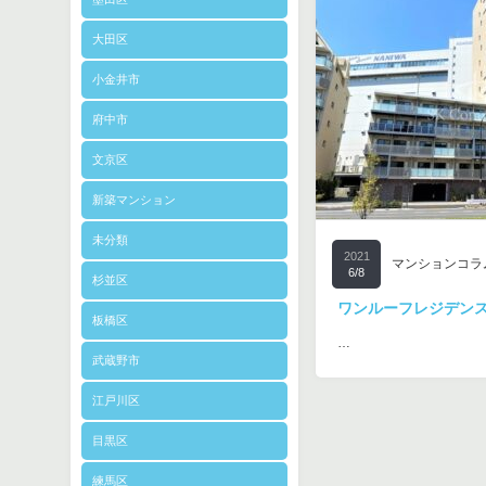
大田区
小金井市
府中市
文京区
新築マンション
未分類
2021
マンションコラ
6/8
杉並区
ワンルーフレジデン
板橋区
…
武蔵野市
江戸川区
目黒区
練馬区