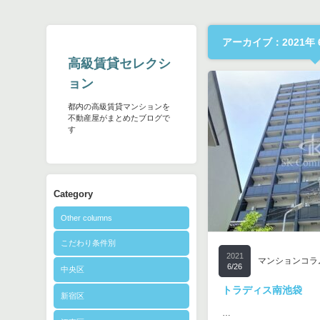
アーカイブ：2021年 
高級賃貸セレクシ
ョン
都内の高級賃貸マンションを
不動産屋がまとめたブログで
す
Category
Other columns
こだわり条件別
2021
マンションコラ
6/26
中央区
トラディス南池袋
新宿区
…