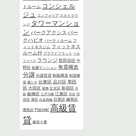
コンシェル
トルーム
ジュ
スカイラウ
コンフォリア
タワーマンショ
ンジ
ン
パー
パークアクシス
クハビオ
パーティルーム
フ
フィットネス
ィットネスジム
ルーム付
プラウドフラット
ベル
ラウンジ
世田谷区
中
ファース
免震構造
野区
低層マンション
分譲
分譲賃貸
制振構造
制震構
品川区
墨田
台東区
造
勝どき
区
新宿区
大田区
文京区
巣鴨
月
板橋区
江東区
島
江戸川橋
渋谷
渋
練馬区
港区
目黒区
谷区
白金高輪
高級賃
豊島区
門前仲町
貸
麻布十番