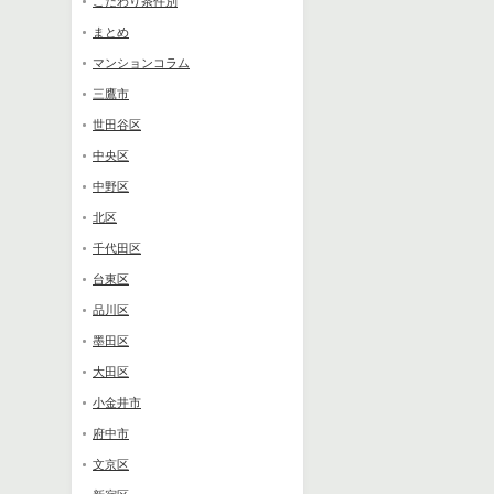
こだわり条件別
まとめ
マンションコラム
三鷹市
世田谷区
中央区
中野区
北区
千代田区
台東区
品川区
墨田区
大田区
小金井市
府中市
文京区