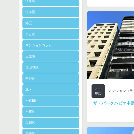
江東区
渋谷区
港区
まとめ
マンションコラム
三鷹市
世田谷区
中野区
2021
北区
マンションコラ
6/20
千代田区
ザ・パークハビオ中
台東区
…
品川区
墨田区