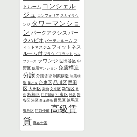
コンシェル
トルーム
ジュ
スカイラウ
コンフォリア
タワーマンショ
ンジ
ン
パー
パークアクシス
クハビオ
パーティルーム
フ
フィットネス
ィットネスジム
ルーム付
プラウドフラット
ベル
ラウンジ
世田谷区
中
ファース
免震構造
野区
低層マンション
分譲
分譲賃貸
制振構造
制震構
品川区
墨田
台東区
造
勝どき
区
新宿区
大田区
文京区
巣鴨
月
板橋区
江東区
島
江戸川橋
渋谷
渋
練馬区
港区
目黒区
谷区
白金高輪
高級賃
豊島区
門前仲町
貸
麻布十番