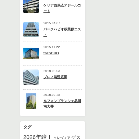
ケリア西馬込アジールコ
ート
2015.04.07
パークハビオ秋葉原エス
ト
2015.11.22
theSOHO
2018.03.03
プレノ清澄庭園
2018.02.28
ルフォンブランシェ品川
南大井
タグ
2026年竣工
ゲス
クレヴィア