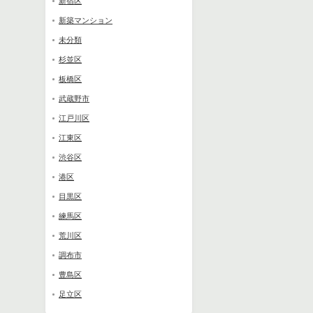
新宿区
新築マンション
未分類
杉並区
板橋区
武蔵野市
江戸川区
江東区
渋谷区
港区
目黒区
練馬区
荒川区
調布市
豊島区
足立区