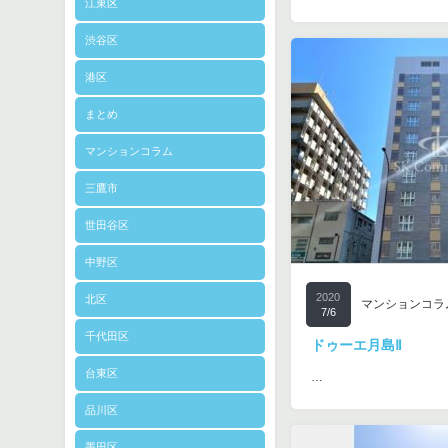
江東区
渋谷区
港区
まとめ
マンションコラム
三鷹市
世田谷区
中野区
2020
北区
マンションコラ
7/6
千代田区
ドゥーエ月島Ⅱ
台東区
…
品川区
墨田区