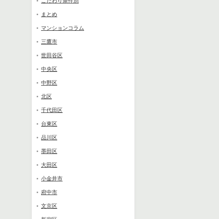
こだわり条件別
まとめ
マンションコラム
三鷹市
世田谷区
中央区
中野区
北区
千代田区
台東区
品川区
墨田区
大田区
小金井市
府中市
文京区