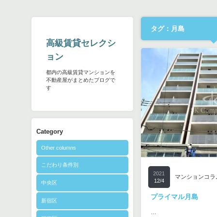
タグ：月島
高級賃貸セレクシ
ョン
都内の高級賃貸マンションを
不動産屋がまとめたブログで
す
Category
Other columns
こだわり条件別
2021
マンションコラ
12/4
中央区
プライマル月島
新宿区
…