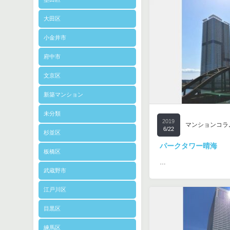
大田区
小金井市
府中市
文京区
新築マンション
未分類
2019
マンションコラ
6/22
杉並区
パークタワー晴海
板橋区
…
武蔵野市
江戸川区
目黒区
練馬区