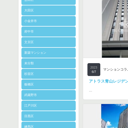
大田区
小金井市
府中市
文京区
新築マンション
未分類
2023
マンションコラ
6/7
杉並区
アトラス青山レジデ
板橋区
…
武蔵野市
江戸川区
目黒区
練馬区