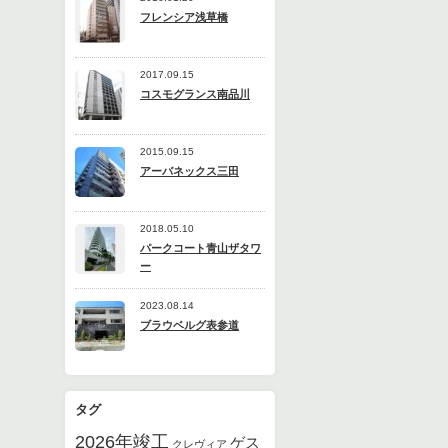
フレンシア浅草橋
2017.09.15
コスモグランス南品川
2015.09.15
アーバネックス三田
2018.05.10
パークコート青山ザタワ
ー
2023.08.14
ブラウベルグ表参道
タグ
2026年竣工
ゲス
クレヴィア