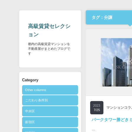
タグ：分譲
高級賃貸セレクシ
ョン
都内の高級賃貸マンションを
不動産屋がまとめたブログで
す
Category
Other columns
こだわり条件別
2023
マンションコラ
7/25
中央区
パークタワー勝どき
新宿区
…