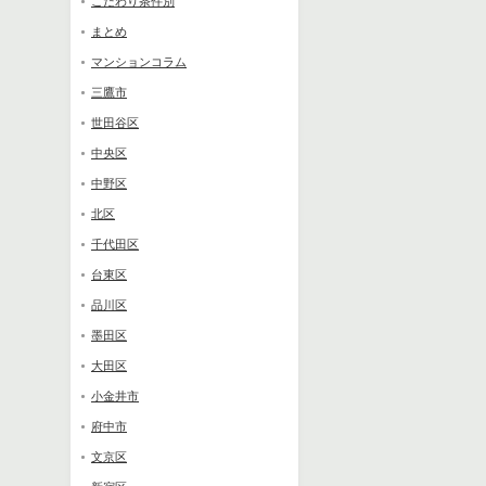
こだわり条件別
まとめ
マンションコラム
三鷹市
世田谷区
中央区
中野区
北区
千代田区
台東区
品川区
墨田区
大田区
小金井市
府中市
文京区