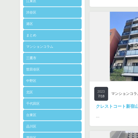
江東区
渋谷区
港区
まとめ
マンションコラム
三鷹市
世田谷区
中野区
2023
北区
マンションコラ
7/18
千代田区
クレストコート新宿
台東区
…
品川区
墨田区