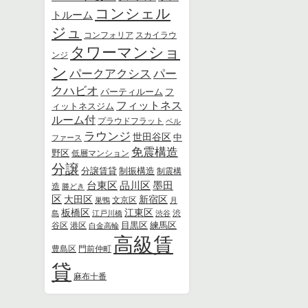
コンシェル
トルーム
ジュ
スカイラウ
コンフォリア
タワーマンショ
ンジ
ン
パー
パークアクシス
クハビオ
パーティルーム
フ
フィットネス
ィットネスジム
ルーム付
プラウドフラット
ベル
ラウンジ
世田谷区
中
ファース
免震構造
野区
低層マンション
分譲
分譲賃貸
制振構造
制震構
品川区
墨田
台東区
造
勝どき
区
新宿区
大田区
文京区
巣鴨
月
板橋区
江東区
島
江戸川橋
渋谷
渋
練馬区
港区
目黒区
谷区
白金高輪
高級賃
豊島区
門前仲町
貸
麻布十番