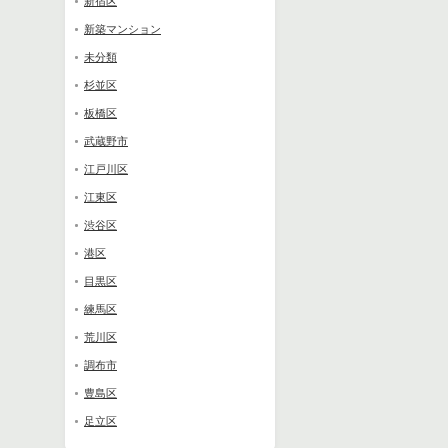
新宿区
新築マンション
未分類
杉並区
板橋区
武蔵野市
江戸川区
江東区
渋谷区
港区
目黒区
練馬区
荒川区
調布市
豊島区
足立区